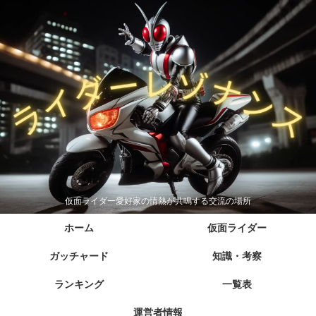
仮面ライダー愛好家の情熱が共鳴する交流の場所
ホーム
仮面ライダー
ガッチャード
知識・考察
ランキング
一覧表
運営者情報