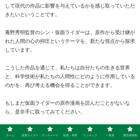
して現代の作品に影響を与えているかを感じ取っていただ
きたいということです。
庵野秀明監督のシン・仮面ライダーは、原作から受け継が
れた人間の心の抑圧というテーマを、新たな視点から探求
しています。
こうした作品を通じて、私たちは自分たちの生きる世界
と、科学技術が私たちの人間性にどのように作用している
のかを、再び考える機会を得ることができます。
もしまだ仮面ライダーの原作漫画を読んだことがないな
ら、是非手に取ってみてください。
そこには、現代社会における技術の進歩と人間性との間の
ホーム
仮面ライダー
ガッチャード
知識・考察
ランキング
一覧表
運営者情報
微妙なバランスについて、新たな洞察が得られるかもしれ