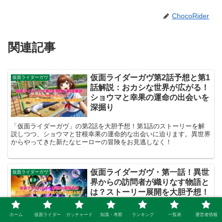
ChocoRider
関連記事
仮面ライダーガヴ第2話予想と第1
仮面ライダーガヴ
話解説：おカシな世界が広がる！
ショウマと幸果の運命の出会いを
深掘り
「仮面ライダーガヴ」の第2話を大胆予想！第1話のストーリーを解
説しつつ、ショウマと甘根幸果の運命的な出会いに迫ります。異世界
からやってきた新たなヒーローの冒険をお見逃しなく！
仮面ライダーガヴ・第一話！異世
仮面ライダーガヴ
界からの訪問者が織りなす物語と
は？ストーリー展開を大胆予想！
ホーム
仮面ライダー
ガッチャード
知識・考察
ランキング
一覧表
運営者情報
2024年9月1日放送開始の『仮面ライダーガヴ』。主人公ショウマの