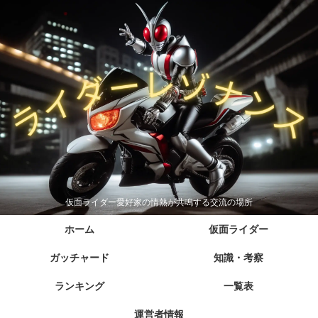
仮面ライダー愛好家の情熱が共鳴する交流の場所
ホーム
仮面ライダー
ガッチャード
知識・考察
ランキング
一覧表
運営者情報