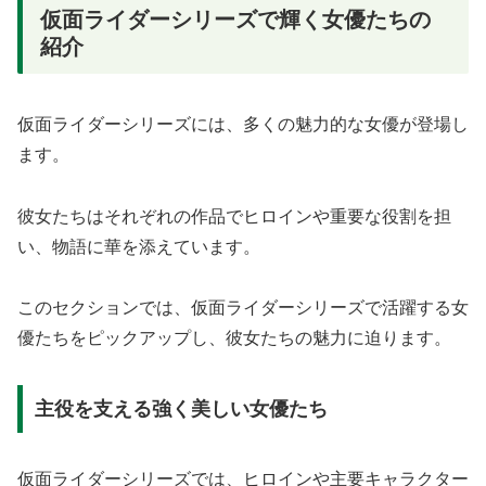
仮面ライダーシリーズで輝く女優たちの
紹介
仮面ライダーシリーズには、多くの魅力的な女優が登場し
ます。
彼女たちはそれぞれの作品でヒロインや重要な役割を担
い、物語に華を添えています。
このセクションでは、仮面ライダーシリーズで活躍する女
優たちをピックアップし、彼女たちの魅力に迫ります。
主役を支える強く美しい女優たち
仮面ライダーシリーズでは、ヒロインや主要キャラクター