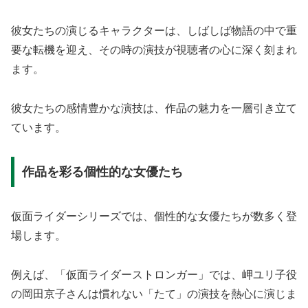
彼女たちの演じるキャラクターは、しばしば物語の中で重
要な転機を迎え、その時の演技が視聴者の心に深く刻まれ
ます。
彼女たちの感情豊かな演技は、作品の魅力を一層引き立て
ています。
作品を彩る個性的な女優たち
仮面ライダーシリーズでは、個性的な女優たちが数多く登
場します。
例えば、「仮面ライダーストロンガー」では、岬ユリ子役
の岡田京子さんは慣れない「たて」の演技を熱心に演じま