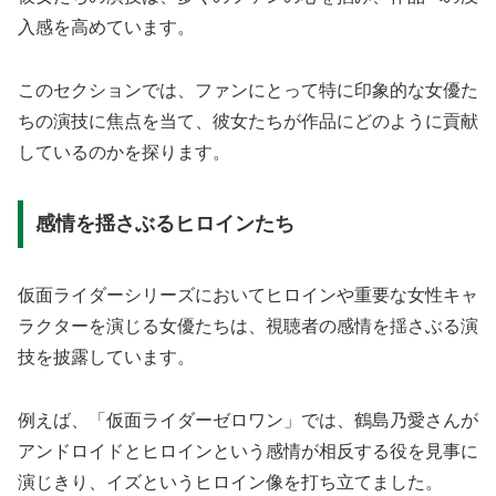
入感を高めています。
このセクションでは、ファンにとって特に印象的な女優た
ちの演技に焦点を当て、彼女たちが作品にどのように貢献
しているのかを探ります。
感情を揺さぶるヒロインたち
仮面ライダーシリーズにおいてヒロインや重要な女性キャ
ラクターを演じる女優たちは、視聴者の感情を揺さぶる演
技を披露しています。
例えば、「仮面ライダーゼロワン」では、鶴島乃愛さんが
アンドロイドとヒロインという感情が相反する役を見事に
演じきり、イズというヒロイン像を打ち立てました。