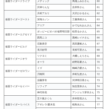
仮面ライダードライブ
メディック
馬場ふみかさん
60
沢神りんな
吉井怜さん
61
月村アカリ
大沢ひかるさん
62
仮面ライダーゴースト
深海カノン
工藤美桜さん
63
アリア
かでなれおんさん
64
ポッピーピポパポ/仮野明日那
松田るかさん
65
仮面ライダーエグゼイド
西馬ニコ
黒崎レイナさん
66
石動美空
高田夏帆さん
67
仮面ライダービルド
滝川紗羽
滝裕可里さん
68
ツクヨミ
大幡しえりさん
69
仮面ライダージオウ
オーラ
紺野彩夏さん
70
イズ
鶴嶋乃愛さん
71
仮面ライダーゼロワン
刃唯阿
井桁弘恵さん
72
須藤芽衣
河津明日香さん
73
仮面ライダーセイバー
ソフィア
知念里奈さん
74
神代玲花
アンジェラ芽衣さん
75
五十嵐さくら
井本彩花さん
76
仮面ライダーリバイス
アギレラ/夏木花
椛島光さん
77