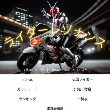
仮面ライダー愛好家の情熱が共鳴する交流の場所
ホーム
仮面ライダー
ガッチャード
知識・考察
ランキング
一覧表
運営者情報