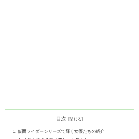
目次
仮面ライダーシリーズで輝く女優たちの紹介