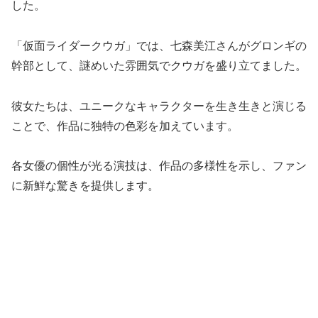
した。
「仮面ライダークウガ」では、七森美江さんがグロンギの
幹部として、謎めいた雰囲気でクウガを盛り立てました。
彼女たちは、ユニークなキャラクターを生き生きと演じる
ことで、作品に独特の色彩を加えています。
各女優の個性が光る演技は、作品の多様性を示し、ファン
に新鮮な驚きを提供します。