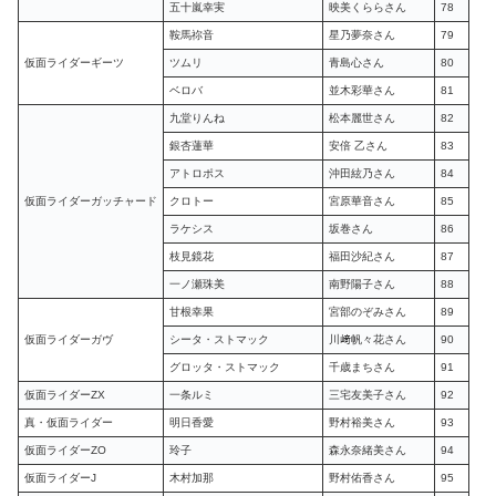
五十嵐幸実
映美くららさん
78
鞍馬祢音
星乃夢奈さん
79
仮面ライダーギーツ
ツムリ
青島心さん
80
ベロバ
並木彩華さん
81
九堂りんね
松本麗世さん
82
銀杏蓮華
安倍 乙さん
83
アトロポス
沖田絃乃さん
84
仮面ライダーガッチャード
クロトー
宮原華音さん
85
ラケシス
坂巻さん
86
枝見鏡花
福田沙紀さん
87
一ノ瀬珠美
南野陽子さん
88
甘根幸果
宮部のぞみさん
89
仮面ライダーガヴ
シータ・ストマック
川﨑帆々花さん
90
グロッタ・ストマック
千歳まちさん
91
仮面ライダーZX
一条ルミ
三宅友美子さん
92
真・仮面ライダー
明日香愛
野村裕美さん
93
仮面ライダーZO
玲子
森永奈緒美さん
94
仮面ライダーJ
木村加那
野村佑香さん
95