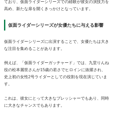
ており、仮面ライダーシリーズでの経験が彼女の演技力を
高め、新たな扉を開くきっかけとなっています。
仮面ライダーシリーズが女優たちに与える影響
仮面ライダーシリーズに出演することで、女優たちは大き
な注目を集めることがあります。
例えば、「仮面ライダーガッチャード」では、九堂りんね
役の松本麗世さんが15歳の若さでヒロインに抜擢され、
史上初の女性2号ライダーとしての役割を現在演じていま
す。
これは、彼女にとって大きなプレッシャーでもあり、同時
に大きなチャンスでもあります。