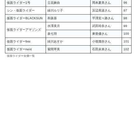
仮面ライダー1号
立花麻由
岡本夏美さん
96
シン・仮面ライダー
緑川ルリ子
浜辺美波さん
97
仮面ライダーBLACKSUN
和泉葵
平澤宏々路さん
98
水澤美月
武田玲奈さん
99
仮面ライダーアマゾンズ
泉七羽
東亜優さん
100
仮面ライダーfirst
緑川あすか
小嶺麗奈さん
101
仮面ライダーnext
菊間琴美
石田未来さん
102
仮面ライダー女優一覧