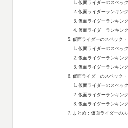
仮面ライダーのスペッ
仮面ライダーランキン
仮面ライダーランキン
仮面ライダーランキン
仮面ライダーのスペック・
仮面ライダーのスペッ
仮面ライダーランキン
仮面ライダーランキン
仮面ライダーのスペック・
仮面ライダーのスペッ
仮面ライダーランキン
仮面ライダーランキン
まとめ：仮面ライダーのス