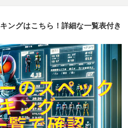
キングはこちら！詳細な一覧表付き