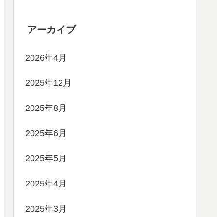
アーカイブ
2026年4月
2025年12月
2025年8月
2025年6月
2025年5月
2025年4月
2025年3月