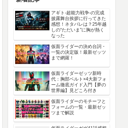
アギト-超能力戦争-の完成
披露舞台挨拶に行ってきた
感想！ネタバレは？25年越
しの“ただいま”に胸が熱く
なった
仮面ライダーの決め台詞・
一覧の決定版！最新ゼッツ
まで網羅！
仮面ライダーゼッツ新時
代：胸部ベルト×4大新フォ
ーム徹底ガイド入門【夢の
世界編】見どころ付き
仮面ライダーのモチーフと
フォームの一覧・最新ゼッ
ツまで解説