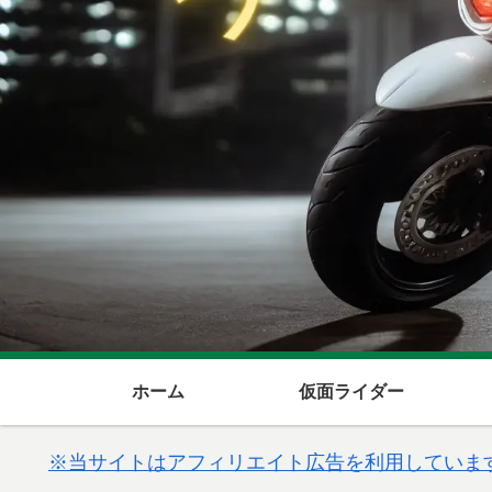
ホーム
仮面ライダー
※当サイトはアフィリエイト広告を利用していま