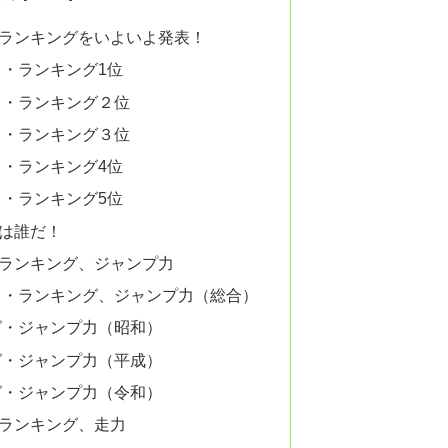
ランキングをいよいよ発表！
・ランキング1位
ク・ランキング２位
ク・ランキング３位
・ランキング4位
・ランキング5位
は誰だ！
ランキング、ジャンプ力
ク・ランキング、ジャンプ力（総合）
グ・ジャンプ力（昭和）
グ・ジャンプ力（平成）
グ・ジャンプ力（令和）
ランキング、走力