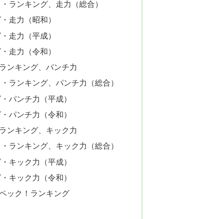
ク・ランキング、走力（総合）
グ・走力（昭和）
グ・走力（平成）
グ・走力（令和）
ランキング、パンチ力
ク・ランキング、パンチ力（総合）
グ・パンチ力（平成）
グ・パンチ力（令和）
ランキング、キック力
ク・ランキング、キック力（総合）
グ・キック力（平成）
グ・キック力（令和）
ペック！ランキング